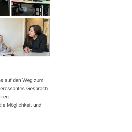
die
Lautstärke
zu
regeln.
ns auf den Weg zum
nteressantes Gespräch
hren.
ie Möglichkeit und